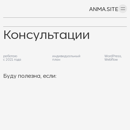
ANMA.SITE
Консультации
работаю
индивидуальный
WordPress,
с 2021 года
план
Webflow
Буду полезна, если:
Я помогаю как новичкам с полного 0, так и тем, у кого есть
минимальная база.
Программа обучения составляется индивидуально, в